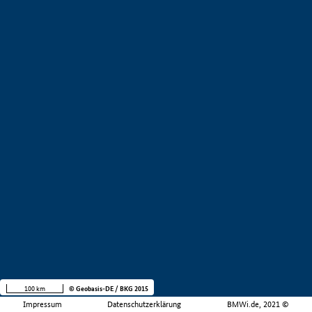
100 km
© Geobasis-DE / BKG 2015
Impressum
Datenschutzerklärung
BMWi.de, 2021 ©