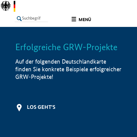
undefined
MENÜ
Erfolgreiche GRW-Projekte
LISTE
Filter
Info
Auf der folgenden Deutschlandkarte
finden Sie konkrete Beispiele erfolgreicher
GRW-Projekte!
LOS GEHT'S