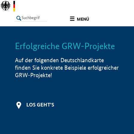
undefined
MENÜ
Erfolgreiche GRW-Projekte
LISTE
Filter
Info
Auf der folgenden Deutschlandkarte
finden Sie konkrete Beispiele erfolgreicher
GRW-Projekte!
LOS GEHT'S