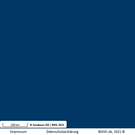
100 km
© Geobasis-DE / BKG 2015
Impressum
Datenschutzerklärung
BMWi.de, 2021 ©