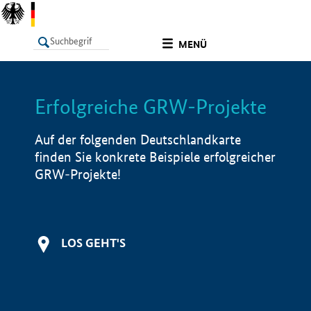
undefined
MENÜ
Erfolgreiche GRW-Projekte
LISTE
Filter
Info
Auf der folgenden Deutschlandkarte
finden Sie konkrete Beispiele erfolgreicher
GRW-Projekte!
LOS GEHT'S