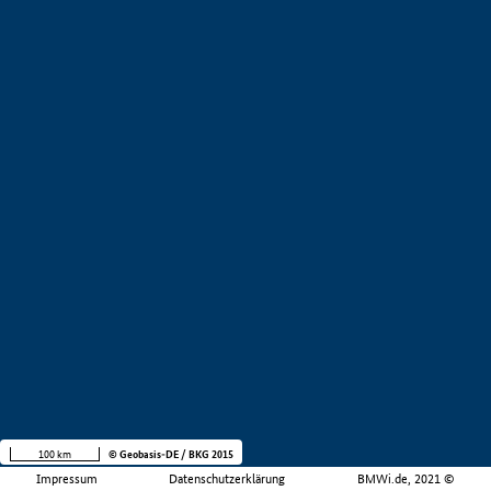
100 km
© Geobasis-DE / BKG 2015
Impressum
Datenschutzerklärung
BMWi.de, 2021 ©