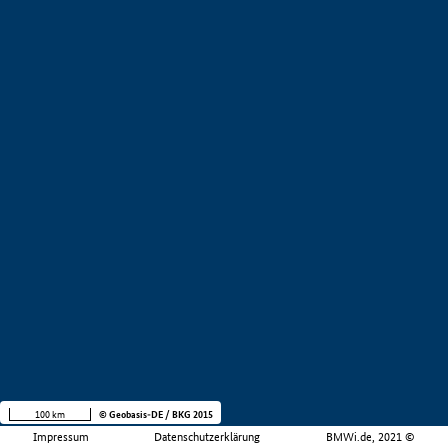
100 km
© Geobasis-DE / BKG 2015
Impressum
Datenschutzerklärung
BMWi.de, 2021 ©