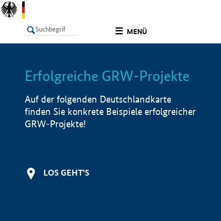
undefined
MENÜ
Erfolgreiche GRW-Projekte
LISTE
Filter
Info
Auf der folgenden Deutschlandkarte
finden Sie konkrete Beispiele erfolgreicher
GRW-Projekte!
LOS GEHT'S