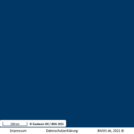
100 km
© Geobasis-DE / BKG 2015
Impressum
Datenschutzerklärung
BMWi.de, 2021 ©