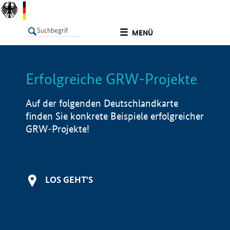
undefined
MENÜ
Erfolgreiche GRW-Projekte
LISTE
Filter
Info
Auf der folgenden Deutschlandkarte
finden Sie konkrete Beispiele erfolgreicher
GRW-Projekte!
LOS GEHT'S