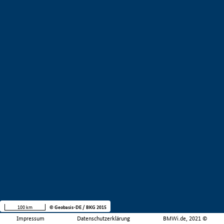
100 km
© Geobasis-DE / BKG 2015
Impressum
Datenschutzerklärung
BMWi.de, 2021 ©