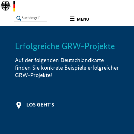
undefined
MENÜ
Erfolgreiche GRW-Projekte
LISTE
Filter
Info
Auf der folgenden Deutschlandkarte
finden Sie konkrete Beispiele erfolgreicher
GRW-Projekte!
LOS GEHT'S