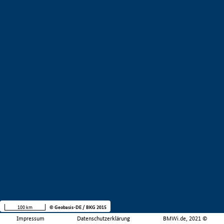
100 km
© Geobasis-DE / BKG 2015
Impressum
Datenschutzerklärung
BMWi.de, 2021 ©