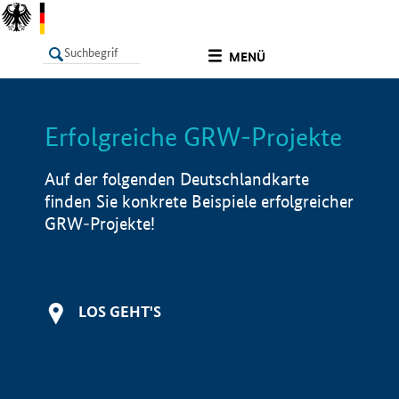
undefined
MENÜ
Erfolgreiche GRW-Projekte
LISTE
Filter
Info
Auf der folgenden Deutschlandkarte
finden Sie konkrete Beispiele erfolgreicher
GRW-Projekte!
LOS GEHT'S