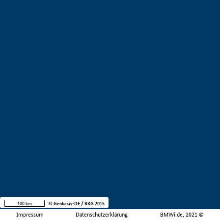
100 km
© Geobasis-DE / BKG 2015
Impressum
Datenschutzerklärung
BMWi.de, 2021 ©