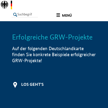
undefined
MENÜ
Erfolgreiche GRW-Projekte
LISTE
Filter
Info
Auf der folgenden Deutschlandkarte
finden Sie konkrete Beispiele erfolgreicher
GRW-Projekte!
LOS GEHT'S