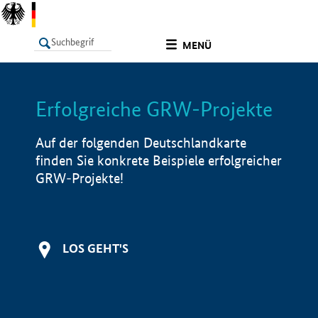
undefined
MENÜ
Erfolgreiche GRW-Projekte
LISTE
Filter
Info
Auf der folgenden Deutschlandkarte
finden Sie konkrete Beispiele erfolgreicher
GRW-Projekte!
LOS GEHT'S