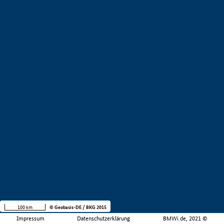
100 km
© Geobasis-DE / BKG 2015
Impressum
Datenschutzerklärung
BMWi.de, 2021 ©