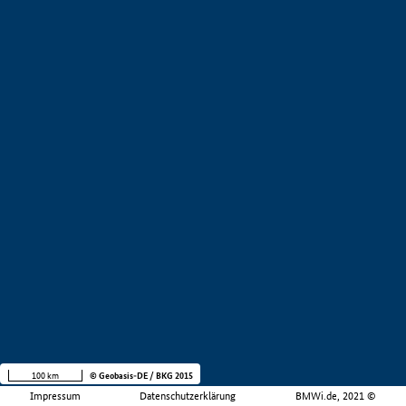
100 km
© Geobasis-DE / BKG 2015
Impressum
Datenschutzerklärung
BMWi.de, 2021 ©