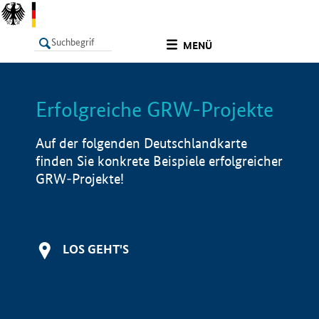
undefined
MENÜ
Erfolgreiche GRW-Projekte
LISTE
Filter
Info
Auf der folgenden Deutschlandkarte
finden Sie konkrete Beispiele erfolgreicher
GRW-Projekte!
LOS GEHT'S