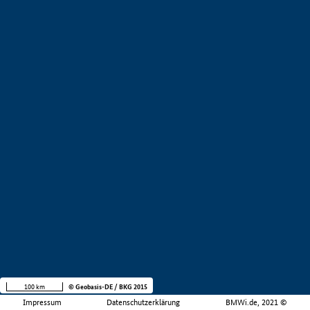
100 km
© Geobasis-DE / BKG 2015
Impressum
Datenschutzerklärung
BMWi.de, 2021 ©