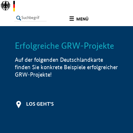
undefined
MENÜ
Erfolgreiche GRW-Projekte
LISTE
Filter
Info
Auf der folgenden Deutschlandkarte
finden Sie konkrete Beispiele erfolgreicher
GRW-Projekte!
LOS GEHT'S