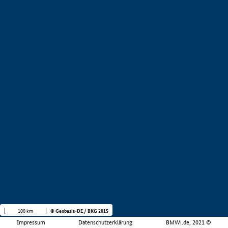
100 km
© Geobasis-DE / BKG 2015
Impressum
Datenschutzerklärung
BMWi.de, 2021 ©