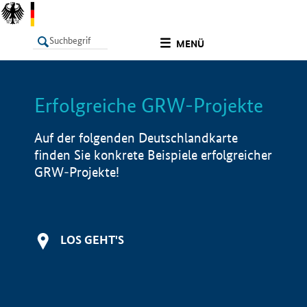
undefined
MENÜ
Erfolgreiche GRW-Projekte
LISTE
Filter
Info
Auf der folgenden Deutschlandkarte
finden Sie konkrete Beispiele erfolgreicher
GRW-Projekte!
LOS GEHT'S