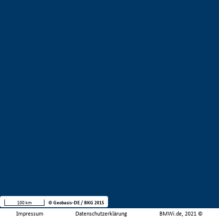
100 km
© Geobasis-DE / BKG 2015
Impressum
Datenschutzerklärung
BMWi.de, 2021 ©