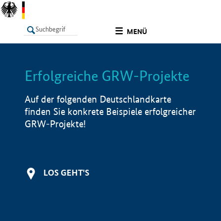
undefined
MENÜ
Erfolgreiche GRW-Projekte
LISTE
Filter
Info
Auf der folgenden Deutschlandkarte
finden Sie konkrete Beispiele erfolgreicher
GRW-Projekte!
LOS GEHT'S