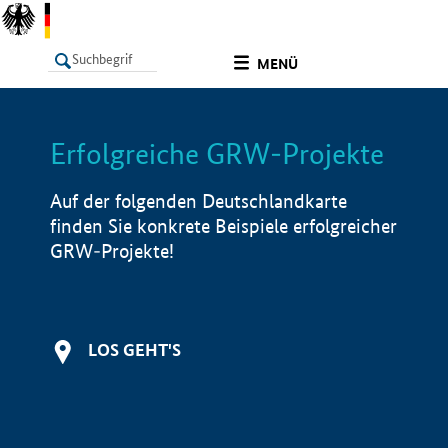
undefined
MENÜ
Erfolgreiche GRW-Projekte
LISTE
Filter
Info
Auf der folgenden Deutschlandkarte
finden Sie konkrete Beispiele erfolgreicher
GRW-Projekte!
LOS GEHT'S