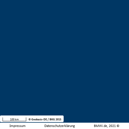
100 km
© Geobasis-DE / BKG 2015
Impressum
Datenschutzerklärung
BMWi.de, 2021 ©