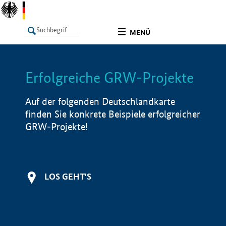
undefined
MENÜ
Erfolgreiche GRW-Projekte
LISTE
Filter
Info
Auf der folgenden Deutschlandkarte
finden Sie konkrete Beispiele erfolgreicher
GRW-Projekte!
LOS GEHT'S