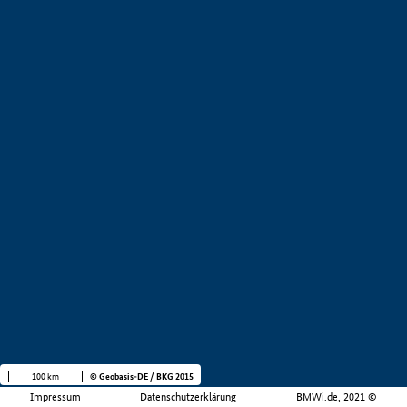
100 km
© Geobasis-DE / BKG 2015
Impressum
Datenschutzerklärung
BMWi.de, 2021 ©