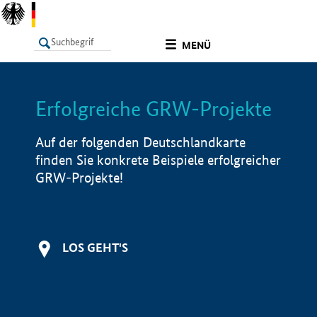
undefined
MENÜ
Erfolgreiche GRW-Projekte
LISTE
Filter
Info
Auf der folgenden Deutschlandkarte
finden Sie konkrete Beispiele erfolgreicher
GRW-Projekte!
LOS GEHT'S