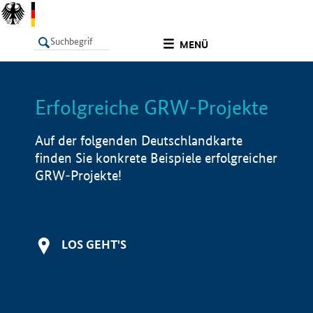
undefined
MENÜ
Erfolgreiche GRW-Projekte
LISTE
Filter
Info
Auf der folgenden Deutschlandkarte
finden Sie konkrete Beispiele erfolgreicher
GRW-Projekte!
LOS GEHT'S