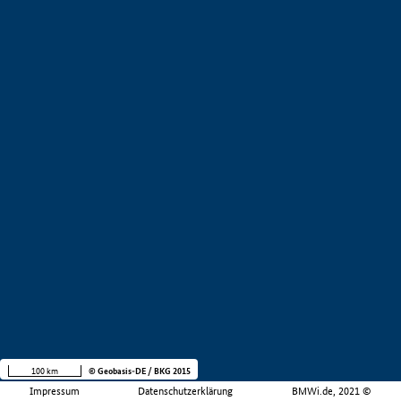
100 km
© Geobasis-DE / BKG 2015
Impressum
Datenschutzerklärung
BMWi.de, 2021 ©