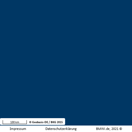
100 km
© Geobasis-DE / BKG 2015
Impressum
Datenschutzerklärung
BMWi.de, 2021 ©