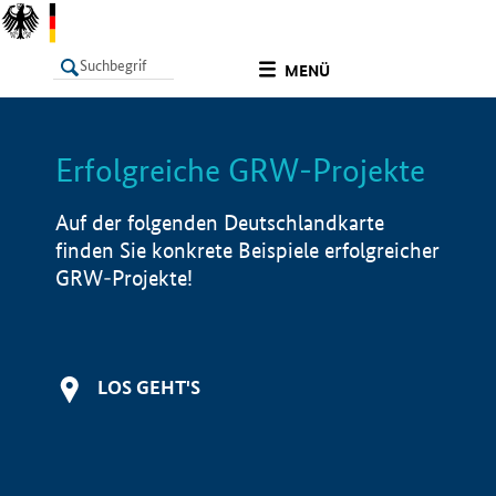
undefined
MENÜ
Erfolgreiche GRW-Projekte
LISTE
Filter
Info
Auf der folgenden Deutschlandkarte
finden Sie konkrete Beispiele erfolgreicher
GRW-Projekte!
LOS GEHT'S