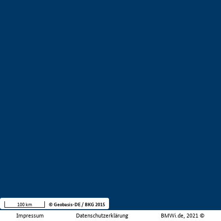
100 km
© Geobasis-DE / BKG 2015
Impressum
Datenschutzerklärung
BMWi.de, 2021 ©