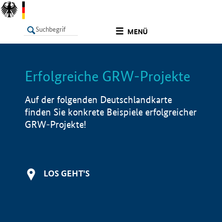
undefined
MENÜ
Erfolgreiche GRW-Projekte
LISTE
Filter
Info
Auf der folgenden Deutschlandkarte
finden Sie konkrete Beispiele erfolgreicher
GRW-Projekte!
LOS GEHT'S