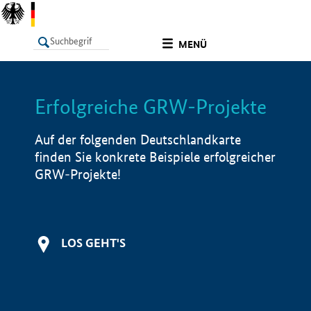
undefined
MENÜ
Erfolgreiche GRW-Projekte
LISTE
Filter
Info
Auf der folgenden Deutschlandkarte
finden Sie konkrete Beispiele erfolgreicher
GRW-Projekte!
LOS GEHT'S