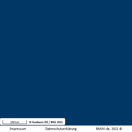
100 km
© Geobasis-DE / BKG 2015
Impressum
Datenschutzerklärung
BMWi.de, 2021 ©