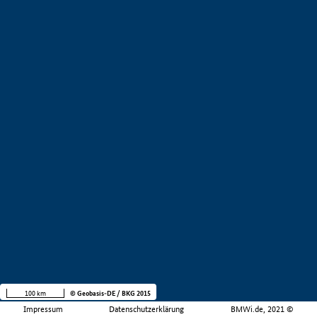
100 km
© Geobasis-DE / BKG 2015
Impressum
Datenschutzerklärung
BMWi.de, 2021 ©