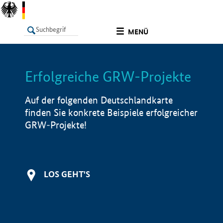
undefined
MENÜ
Erfolgreiche GRW-Projekte
LISTE
Filter
Info
Auf der folgenden Deutschlandkarte
finden Sie konkrete Beispiele erfolgreicher
GRW-Projekte!
LOS GEHT'S