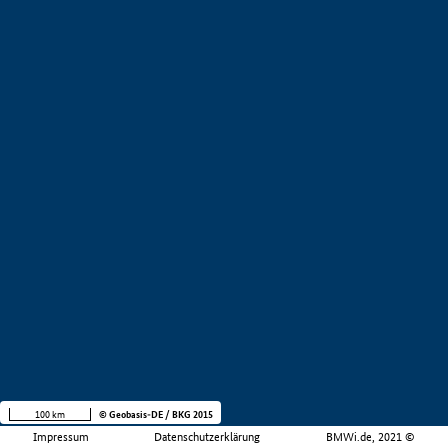
100 km
© Geobasis-DE / BKG 2015
Impressum
Datenschutzerklärung
BMWi.de, 2021 ©