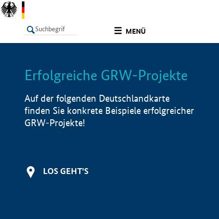
undefined
MENÜ
Erfolgreiche GRW-Projekte
LISTE
Filter
Info
Auf der folgenden Deutschlandkarte
finden Sie konkrete Beispiele erfolgreicher
GRW-Projekte!
LOS GEHT'S