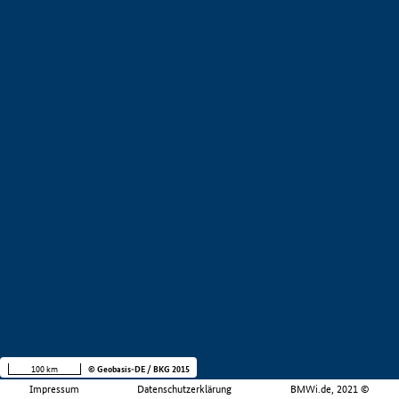
100 km
© Geobasis-DE / BKG 2015
Impressum
Datenschutzerklärung
BMWi.de, 2021 ©