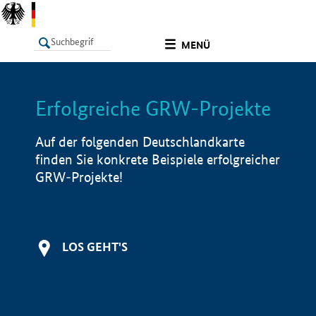
undefined
MENÜ
Erfolgreiche GRW-Projekte
LISTE
Filter
Info
Auf der folgenden Deutschlandkarte
finden Sie konkrete Beispiele erfolgreicher
GRW-Projekte!
LOS GEHT'S