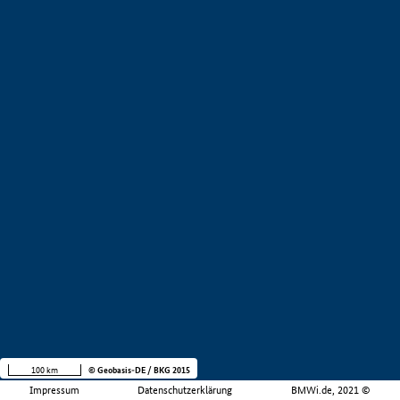
100 km
© Geobasis-DE / BKG 2015
Impressum
Datenschutzerklärung
BMWi.de, 2021 ©