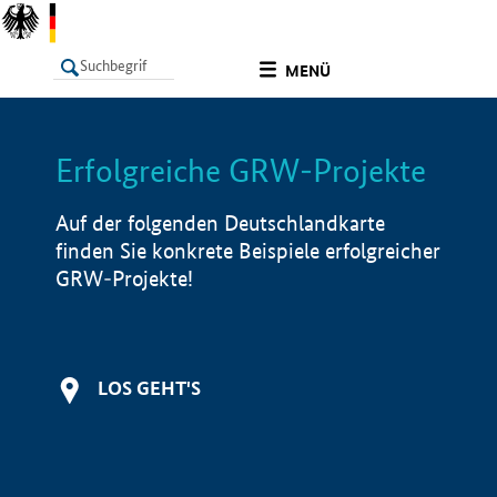
undefined
MENÜ
Erfolgreiche GRW-Projekte
LISTE
Filter
Info
Auf der folgenden Deutschlandkarte
finden Sie konkrete Beispiele erfolgreicher
GRW-Projekte!
LOS GEHT'S