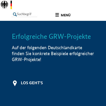
undefined
MENÜ
Erfolgreiche GRW-Projekte
LISTE
Filter
Info
Auf der folgenden Deutschlandkarte
finden Sie konkrete Beispiele erfolgreicher
GRW-Projekte!
LOS GEHT'S