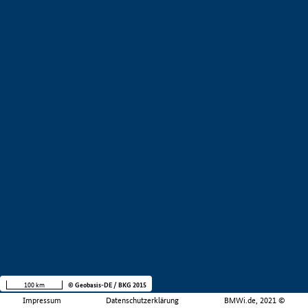
100 km
© Geobasis-DE / BKG 2015
Impressum
Datenschutzerklärung
BMWi.de, 2021 ©