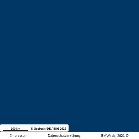
100 km
© Geobasis-DE / BKG 2015
Impressum
Datenschutzerklärung
BMWi.de, 2021 ©