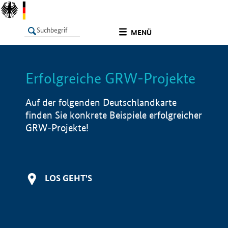
undefined
MENÜ
Erfolgreiche GRW-Projekte
LISTE
Filter
Info
Auf der folgenden Deutschlandkarte
finden Sie konkrete Beispiele erfolgreicher
GRW-Projekte!
LOS GEHT'S