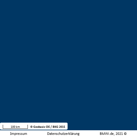
100 km
© Geobasis-DE / BKG 2015
Impressum
Datenschutzerklärung
BMWi.de, 2021 ©