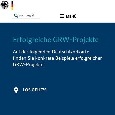
undefined
MENÜ
Erfolgreiche GRW-Projekte
LISTE
Filter
Info
Auf der folgenden Deutschlandkarte
finden Sie konkrete Beispiele erfolgreicher
GRW-Projekte!
LOS GEHT'S