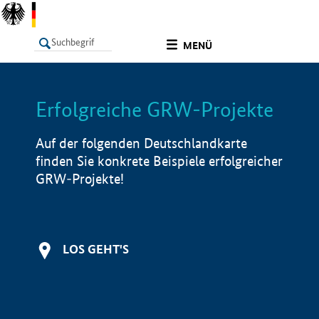
undefined
MENÜ
Erfolgreiche GRW-Projekte
LISTE
Filter
Info
Auf der folgenden Deutschlandkarte
finden Sie konkrete Beispiele erfolgreicher
GRW-Projekte!
LOS GEHT'S