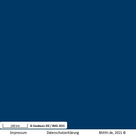
100 km
© Geobasis-DE / BKG 2015
Impressum
Datenschutzerklärung
BMWi.de, 2021 ©