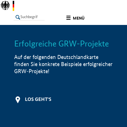
undefined
MENÜ
Erfolgreiche GRW-Projekte
LISTE
Filter
Info
Auf der folgenden Deutschlandkarte
finden Sie konkrete Beispiele erfolgreicher
GRW-Projekte!
LOS GEHT'S