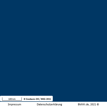
100 km
© Geobasis-DE / BKG 2015
Impressum
Datenschutzerklärung
BMWi.de, 2021 ©