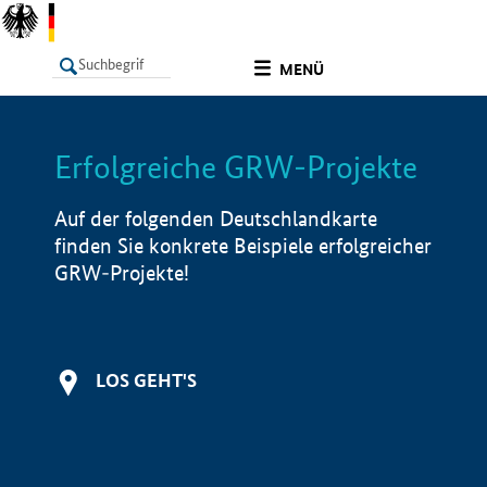
undefined
MENÜ
Erfolgreiche GRW-Projekte
LISTE
Filter
Info
Auf der folgenden Deutschlandkarte
finden Sie konkrete Beispiele erfolgreicher
GRW-Projekte!
LOS GEHT'S