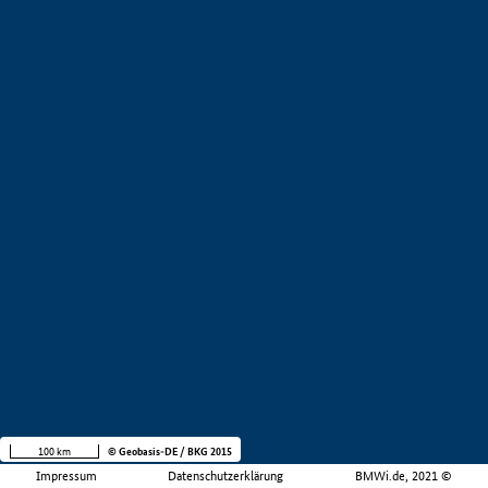
100 km
© Geobasis-DE / BKG 2015
Impressum
Datenschutzerklärung
BMWi.de, 2021 ©