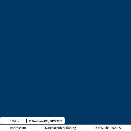
100 km
© Geobasis-DE / BKG 2015
Impressum
Datenschutzerklärung
BMWi.de, 2021 ©