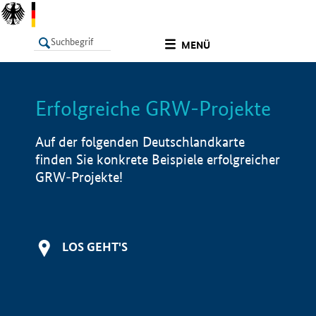
undefined
MENÜ
Erfolgreiche GRW-Projekte
LISTE
Filter
Info
Auf der folgenden Deutschlandkarte
finden Sie konkrete Beispiele erfolgreicher
GRW-Projekte!
LOS GEHT'S