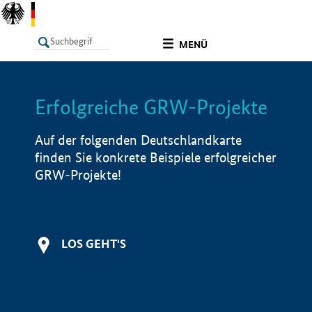
undefined
MENÜ
Erfolgreiche GRW-Projekte
LISTE
Filter
Info
Auf der folgenden Deutschlandkarte
finden Sie konkrete Beispiele erfolgreicher
GRW-Projekte!
LOS GEHT'S