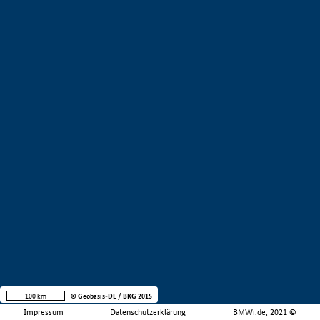
100 km
© Geobasis-DE / BKG 2015
Impressum
Datenschutzerklärung
BMWi.de, 2021 ©