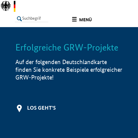
undefined
MENÜ
Erfolgreiche GRW-Projekte
LISTE
Filter
Info
Auf der folgenden Deutschlandkarte
finden Sie konkrete Beispiele erfolgreicher
GRW-Projekte!
LOS GEHT'S