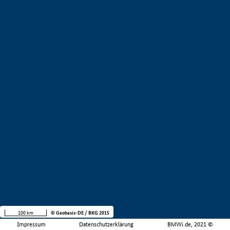
100 km
© Geobasis-DE / BKG 2015
Impressum
Datenschutzerklärung
BMWi.de, 2021 ©