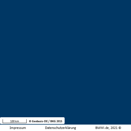
100 km
© Geobasis-DE / BKG 2015
Impressum
Datenschutzerklärung
BMWi.de, 2021 ©