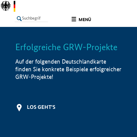
undefined
MENÜ
Erfolgreiche GRW-Projekte
LISTE
Filter
Info
Auf der folgenden Deutschlandkarte
finden Sie konkrete Beispiele erfolgreicher
GRW-Projekte!
LOS GEHT'S