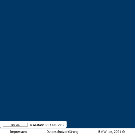
100 km
© Geobasis-DE / BKG 2015
Impressum
Datenschutzerklärung
BMWi.de, 2021 ©