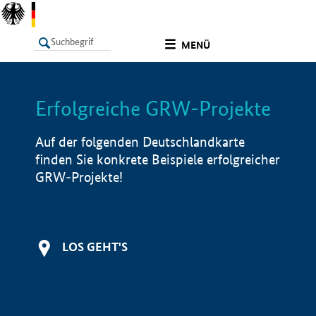
undefined
MENÜ
Erfolgreiche GRW-Projekte
LISTE
Filter
Info
Auf der folgenden Deutschlandkarte
finden Sie konkrete Beispiele erfolgreicher
GRW-Projekte!
LOS GEHT'S