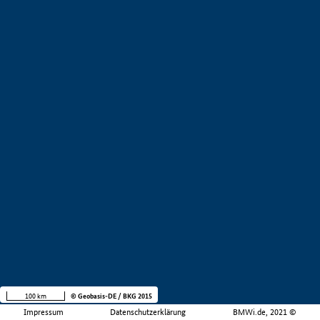
100 km
© Geobasis-DE / BKG 2015
Impressum
Datenschutzerklärung
BMWi.de, 2021 ©