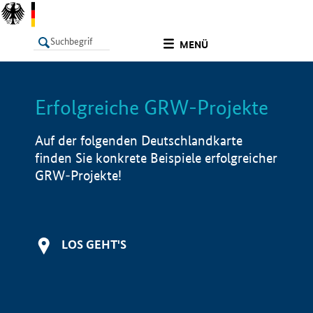
undefined
MENÜ
Erfolgreiche GRW-Projekte
LISTE
Filter
Info
Auf der folgenden Deutschlandkarte
finden Sie konkrete Beispiele erfolgreicher
GRW-Projekte!
LOS GEHT'S