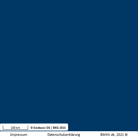
100 km
© Geobasis-DE / BKG 2015
Impressum
Datenschutzerklärung
BMWi.de, 2021 ©