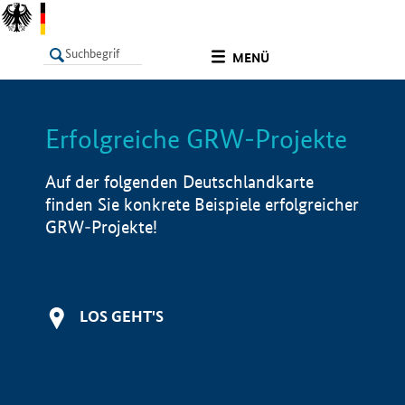
undefined
MENÜ
Erfolgreiche GRW-Projekte
LISTE
Filter
Info
Auf der folgenden Deutschlandkarte
finden Sie konkrete Beispiele erfolgreicher
GRW-Projekte!
LOS GEHT'S