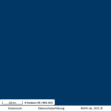
100 km
© Geobasis-DE / BKG 2015
Impressum
Datenschutzerklärung
BMWi.de, 2021 ©