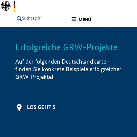
undefined
MENÜ
Erfolgreiche GRW-Projekte
LISTE
Filter
Info
Auf der folgenden Deutschlandkarte
finden Sie konkrete Beispiele erfolgreicher
GRW-Projekte!
LOS GEHT'S