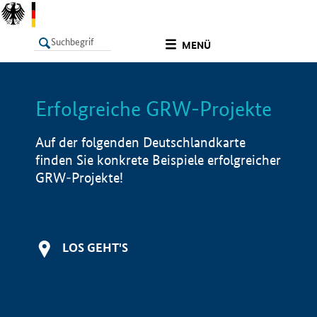
undefined
MENÜ
Erfolgreiche GRW-Projekte
LISTE
Filter
Info
Auf der folgenden Deutschlandkarte
finden Sie konkrete Beispiele erfolgreicher
GRW-Projekte!
LOS GEHT'S