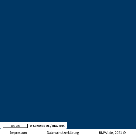
100 km
© Geobasis-DE / BKG 2015
Impressum
Datenschutzerklärung
BMWi.de, 2021 ©