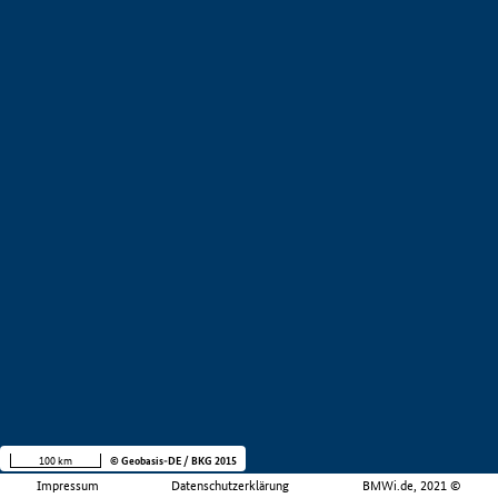
100 km
© Geobasis-DE / BKG 2015
Impressum
Datenschutzerklärung
BMWi.de, 2021 ©