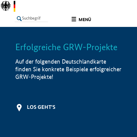
undefined
MENÜ
Erfolgreiche GRW-Projekte
LISTE
Filter
Info
Auf der folgenden Deutschlandkarte
finden Sie konkrete Beispiele erfolgreicher
GRW-Projekte!
LOS GEHT'S