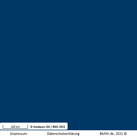
100 km
© Geobasis-DE / BKG 2015
Impressum
Datenschutzerklärung
BMWi.de, 2021 ©