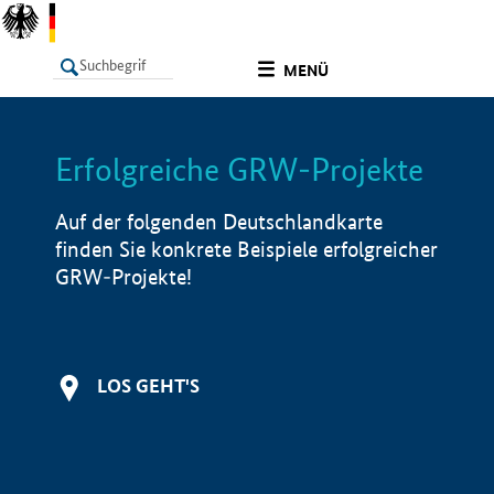
undefined
MENÜ
Erfolgreiche GRW-Projekte
LISTE
Filter
Info
Auf der folgenden Deutschlandkarte
finden Sie konkrete Beispiele erfolgreicher
GRW-Projekte!
LOS GEHT'S