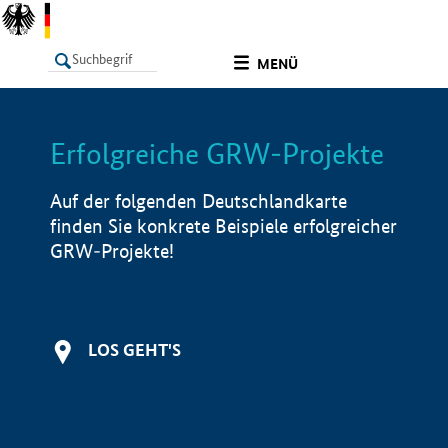
undefined
MENÜ
Erfolgreiche GRW-Projekte
LISTE
Filter
Info
Auf der folgenden Deutschlandkarte
finden Sie konkrete Beispiele erfolgreicher
GRW-Projekte!
LOS GEHT'S