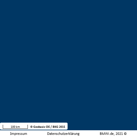
100 km
© Geobasis-DE / BKG 2015
Impressum
Datenschutzerklärung
BMWi.de, 2021 ©