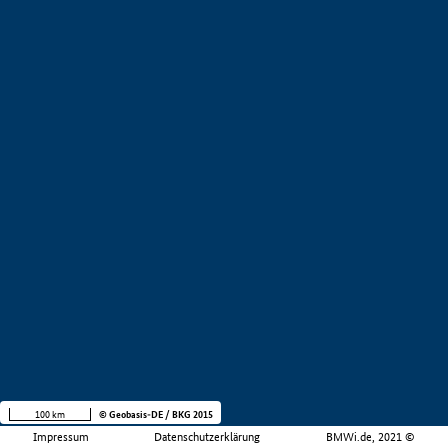
100 km
© Geobasis-DE / BKG 2015
Impressum
Datenschutzerklärung
BMWi.de, 2021 ©