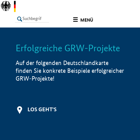
undefined
MENÜ
Erfolgreiche GRW-Projekte
LISTE
Filter
Info
Auf der folgenden Deutschlandkarte
finden Sie konkrete Beispiele erfolgreicher
GRW-Projekte!
LOS GEHT'S