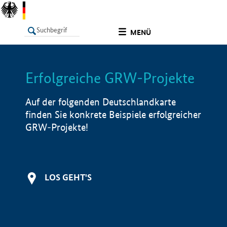
undefined
MENÜ
Erfolgreiche GRW-Projekte
LISTE
Filter
Info
Auf der folgenden Deutschlandkarte
finden Sie konkrete Beispiele erfolgreicher
GRW-Projekte!
LOS GEHT'S