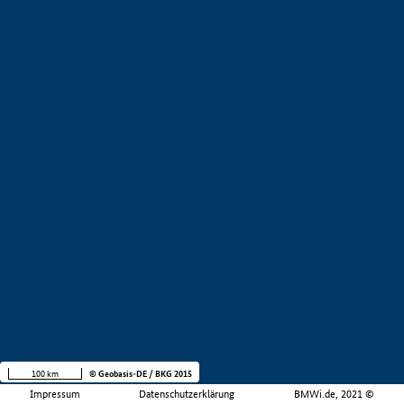
100 km
© Geobasis-DE / BKG 2015
Impressum
Datenschutzerklärung
BMWi.de, 2021 ©