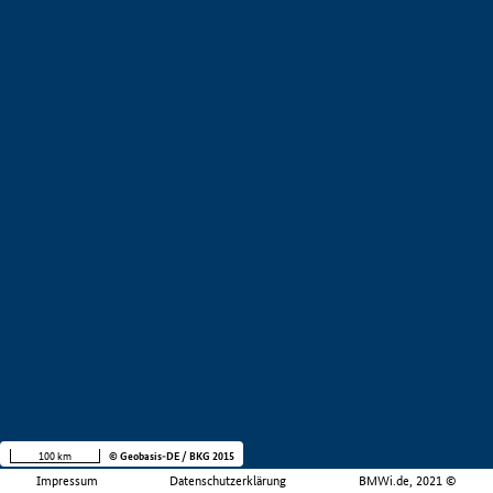
100 km
© Geobasis-DE / BKG 2015
Impressum
Datenschutzerklärung
BMWi.de, 2021 ©