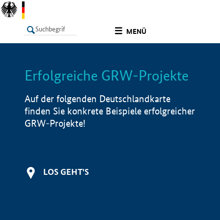
undefined
MENÜ
Erfolgreiche GRW-Projekte
LISTE
Filter
Info
Auf der folgenden Deutschlandkarte
finden Sie konkrete Beispiele erfolgreicher
GRW-Projekte!
LOS GEHT'S