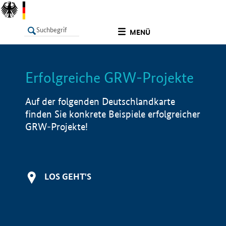
undefined
MENÜ
Erfolgreiche GRW-Projekte
LISTE
Filter
Info
Auf der folgenden Deutschlandkarte
finden Sie konkrete Beispiele erfolgreicher
GRW-Projekte!
LOS GEHT'S