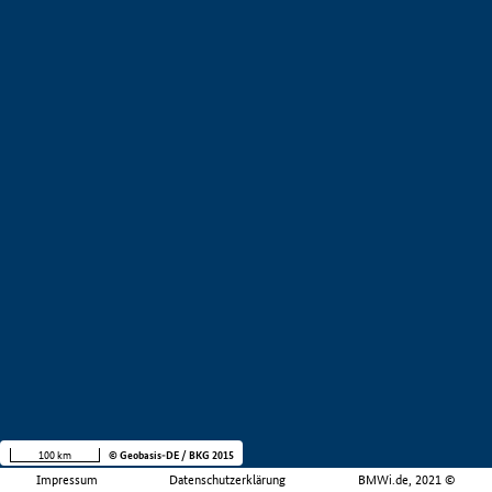
100 km
© Geobasis-DE / BKG 2015
Impressum
Datenschutzerklärung
BMWi.de, 2021 ©