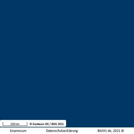
100 km
© Geobasis-DE / BKG 2015
Impressum
Datenschutzerklärung
BMWi.de, 2021 ©