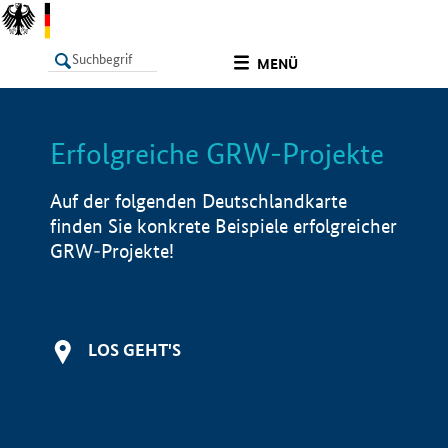
undefined
MENÜ
Erfolgreiche GRW-Projekte
LISTE
Filter
Info
Auf der folgenden Deutschlandkarte
finden Sie konkrete Beispiele erfolgreicher
GRW-Projekte!
LOS GEHT'S