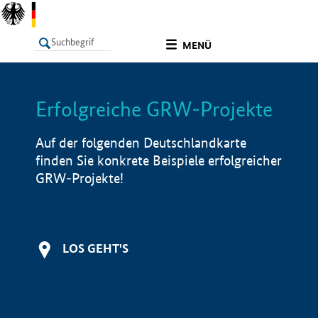
undefined
MENÜ
Erfolgreiche GRW-Projekte
LISTE
Filter
Info
Auf der folgenden Deutschlandkarte
finden Sie konkrete Beispiele erfolgreicher
GRW-Projekte!
LOS GEHT'S