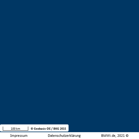
100 km
© Geobasis-DE / BKG 2015
Impressum
Datenschutzerklärung
BMWi.de, 2021 ©