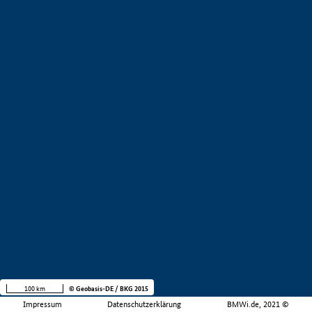
100 km
© Geobasis-DE / BKG 2015
Impressum
Datenschutzerklärung
BMWi.de, 2021 ©