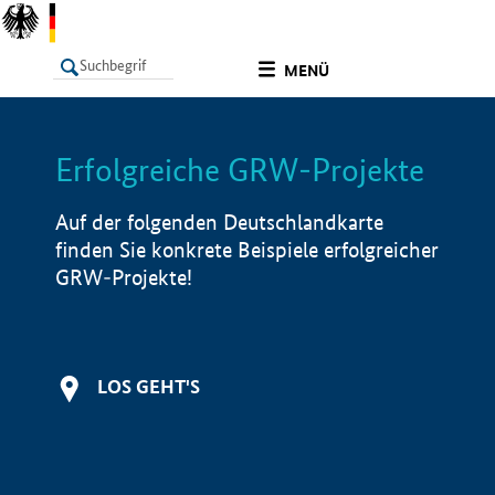
undefined
MENÜ
Erfolgreiche GRW-Projekte
LISTE
Filter
Info
Auf der folgenden Deutschlandkarte
finden Sie konkrete Beispiele erfolgreicher
GRW-Projekte!
LOS GEHT'S