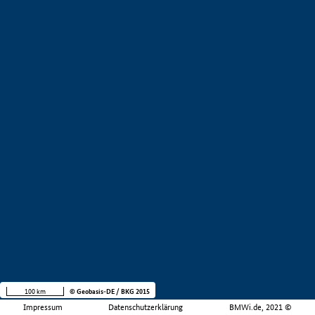
100 km
© Geobasis-DE / BKG 2015
Impressum
Datenschutzerklärung
BMWi.de, 2021 ©