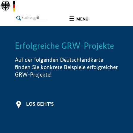
undefined
MENÜ
Erfolgreiche GRW-Projekte
LISTE
Filter
Info
Auf der folgenden Deutschlandkarte
finden Sie konkrete Beispiele erfolgreicher
GRW-Projekte!
LOS GEHT'S